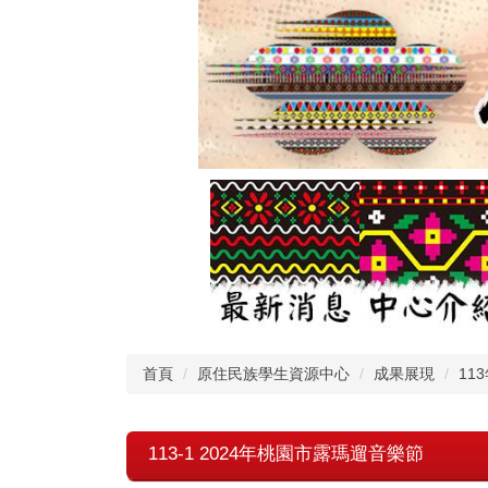
跳
到
主
要
內
容
區
首頁
原住民族學生資源中心
成果展現
11
113-1 2024年桃園市露瑪遛音樂節