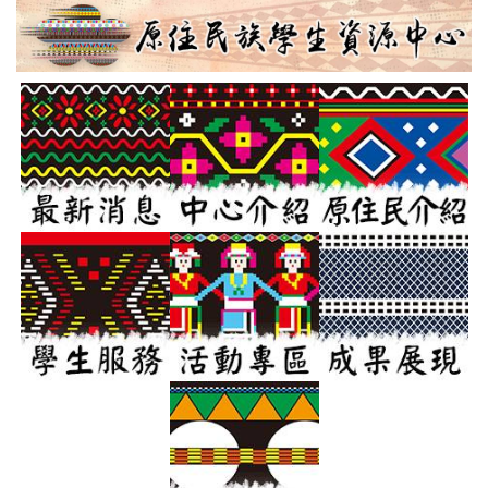
跳
到
主
要
內
容
區