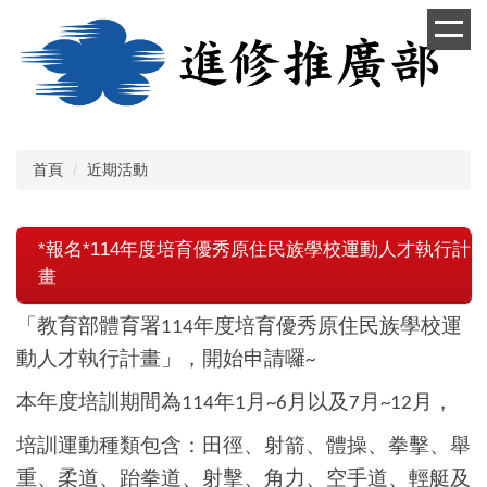
跳
到
主
要
內
容
區
首頁
近期活動
*報名*114年度培育優秀原住民族學校運動人才執行計
畫
「教育部體育署
年度培育優秀原住民族學校運
114
動人才執行計畫」，開始申請囉
~
本年度培訓期間為
年
月
月以及
月
月，
114
1
~6
7
~12
培訓運動種類包含：田徑、射箭、體操、拳擊、舉
重、柔道、跆拳道、射擊、角力、空手道、輕艇及