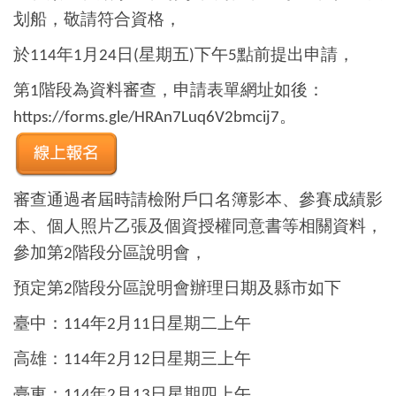
划船，敬請符合資格，
於
年
月
日
星期五
下午
點前提出申請，
114
1
24
(
)
5
第
階段為資料審查，申請表單網址如後：
1
。
https://forms.gle/HRAn7Luq6V2bmcij7
審查通過者屆時請檢附戶口名簿影本、參賽成績影
本、個人照片乙張及個資授權同意書等相關資料，
參加第
階段分區說明會，
2
預定第
階段分區說明會辦理日期及縣市如下
2
臺中：
年
月
日星期二上午
114
2
11
高雄：
年
月
日星期三上午
114
2
12
臺東：
年
月
日星期四上午
114
2
13