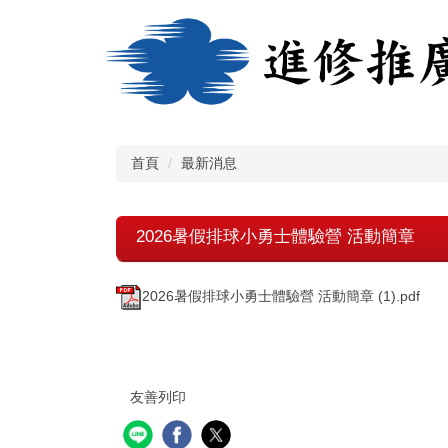
跳
到
主
要
內
容
區
首頁
最新消息
2026暑假排球小勇士體驗營 活動簡章
2026暑假排球小勇士體驗營 活動簡章 (1).pdf
友善列印