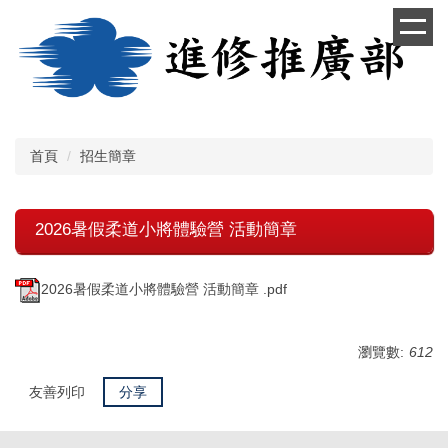
跳
到
主
要
內
容
區
首頁
招生簡章
2026暑假柔道小將體驗營 活動簡章
2026暑假柔道小將體驗營 活動簡章 .pdf
瀏覽數:
612
友善列印
分享