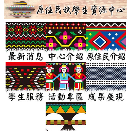
跳
到
主
要
內
容
區