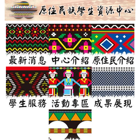
跳
到
主
要
內
容
區