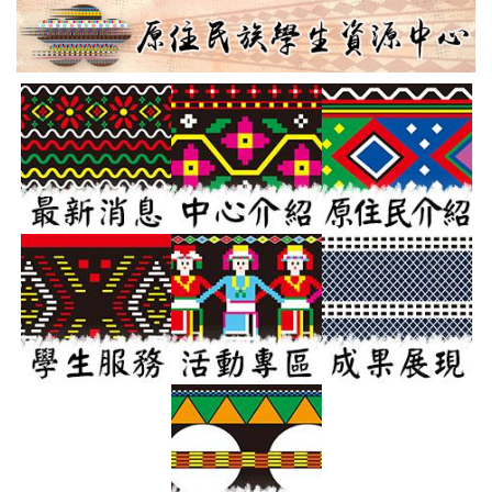
跳
到
主
要
內
容
區