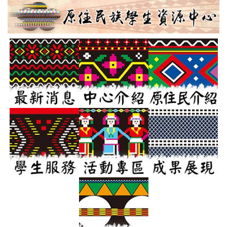
跳
到
主
要
內
容
區