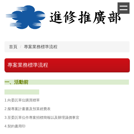
跳
到
主
要
內
容
區
首頁
專案業務標準流程
專案業務標準流程
一、活動前
1.向委託單位購買標單
2.擬專案計畫書及預算經費表
3.至委託單位作專案招標簡報以及辦理議價事宜
4.契約書用印