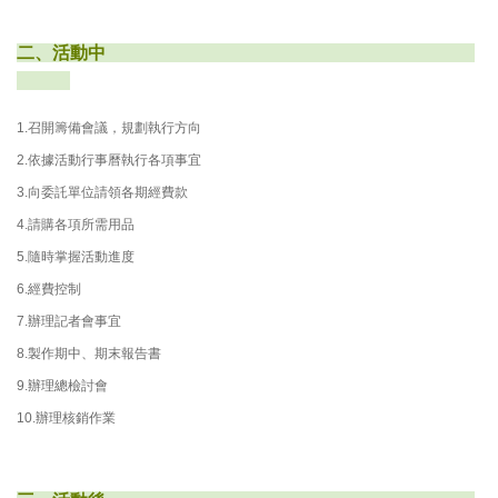
二、活動中
1.召開籌備會議，規劃執行方向
2.依據活動行事曆執行各項事宜
3.向委託單位請領各期經費款
4.請購各項所需用品
5.隨時掌握活動進度
6.經費控制
7.辦理記者會事宜
8.製作期中、期末報告書
9.辦理總檢討會
10.辦理核銷作業